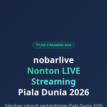
LIVE STREAMING 2026
nobarlive
Nonton LIVE
Streaming
Piala Dunia 2026
Saksikan seluruh pertandingan Piala Dunia 2026